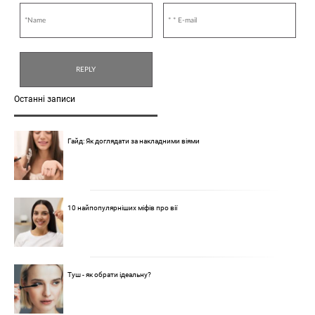
Останні записи
Гайд: Як доглядати за накладними віями
10 найпопулярніших міфів про вії
Туш - як обрати ідеальну?