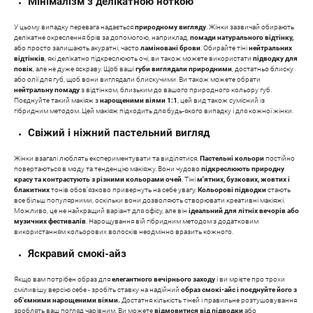
Мінімалізм з делікатною ноткою
У цьому випадку перевага надається
природному вигляду
. Жінки зазвичай обирають
делікатне окреслення брів за допомогою, наприклад,
помади натурального відтінку,
або просто залишають акуратні, часто
ламіновані брови
. Обирайте тіні
нейтральних
відтінків
, які делікатно підкреслюють очі, ви також можете використати
підводку для
повік
, але не дуже яскраву. Щоб ваші
губи виглядали природними
, достатньо блиску
або олії для губ, щоб вони виглядали блискучими. Ви також можете обрати
нейтральну помаду
з відтінком, близьким до вашого природного кольору губ.
Поєднуйте такий макіяж з
нарощеними віями 1:1
, цей вид також сумісний із
гібридним методом. Цей макіяж підходить для будь-якого випадку і для кожної жінки.
Свіжий і ніжний пастельний вигляд
Жінки взагалі люблять експериментувати та виділятися.
Пастельні кольори
постійно
повертаються в моду та тенденцію макіяжу. Вони чудово
підкреслюють природну
красу та контрастують з різними кольорами очей
. Тіні
м'ятних, бузкових, жовтих і
блакитних
тонів обов'язково привернуть на себе увагу.
Кольорові підводки
стають
все більш популярними, оскільки вони дозволяють створювати креативні макіяжі.
Можливо, це не найкращий варіант для офісу, але він
ідеальний для літніх вечорів або
музичних фестивалів
. Нарощування вій гібридним методом з додатковим
використанням кольорових волосків неодмінно вразить кожного.
Яскравий смокі-айз
Якщо вам потрібен образ для
елегантного вечірнього заходу
і ви мрієте про трохи
сміливішу версію себе - зробіть ставку на надійний
образ смокі-айс і поєднуйте його з
об'ємними нарощеними віями.
Достатня кількість тіней і правильне розтушовування
зроблять ваш погляд чарівним. Ви можете
відмовитися від підводки
або