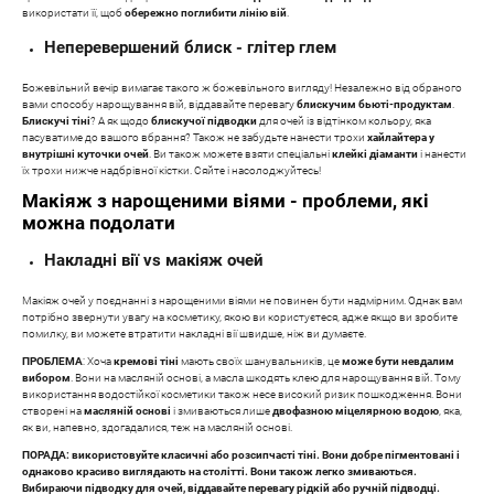
використати її, щоб
обережно поглибити лінію вій
.
Неперевершений блиск - глітер глем
Божевільний вечір вимагає такого ж божевільного вигляду! Незалежно від обраного
вами способу нарощування вій, віддавайте перевагу
блискучим бьюті-продуктам
.
Блискучі тіні
? А як щодо
блискучої підводки
для очей із відтінком кольору, яка
пасуватиме до вашого вбрання? Також не забудьте нанести трохи
хайлайтера у
внутрішні куточки очей
. Ви також можете взяти спеціальні
клейкі діаманти
і нанести
їх трохи нижче надбрівної кістки. Сяйте і насолоджуйтесь!
Макіяж з нарощеними віями - проблеми, які
можна подолати
Накладні вії vs макіяж очей
Макіяж очей у поєднанні з нарощеними віями не повинен бути надмірним. Однак вам
потрібно звернути увагу на косметику, якою ви користуєтеся, адже якщо ви зробите
помилку, ви можете втратити накладні вії швидше, ніж ви думаєте.
ПРОБЛЕМА
: Хоча
кремові тіні
мають своїх шанувальників, це
може бути невдалим
вибором
. Вони на масляній основі, а масла шкодять клею для нарощування вій. Тому
використання водостійкої косметики також несе високий ризик пошкодження. Вони
створені на
масляній основі
і змиваються лише
двофазною міцелярною водою
, яка,
як ви, напевно, здогадалися, теж на масляній основі.
ПОРАДА: використовуйте класичні або розсипчасті тіні. Вони добре пігментовані і
однаково красиво виглядають на столітті. Вони також легко змиваються.
Вибираючи підводку для очей, віддавайте перевагу рідкій або ручній підводці.