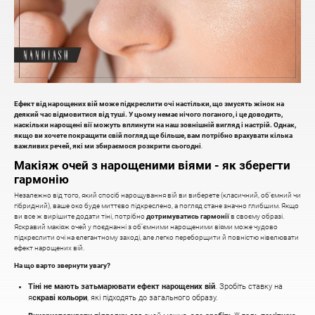
Ефект від нарощених вій може підкреслити очі настільки, що змусять жінок на
деякий час відмовитися від туші. У цьому немає нічого поганого, і це доводить,
наскільки нарощені вії можуть вплинути на наш зовнішній вигляд і настрій. Однак,
якщо ви хочете покращити свій погляд ще більше, вам потрібно врахувати кілька
важливих речей, які ми збираємося розкрити сьогодні
.
Макіяж очей з нарощеними віями - як зберегти
гармонію
Незалежно від того, який спосіб нарощування вій ви виберете (класичний, об’ємний чи
гібридний), ваше око буде миттєво підкреслено, а погляд стане значно глибшим. Якщо
ви все ж вирішите додати тіні, потрібно
дотримуватись гармонії
в своєму образі.
Яскравий макіяж очей у поєднанні з об’ємними нарощеними віями може чудово
підкреслити очі на елегантному заході, але легко переборщити й повністю нівелювати
ефект нарощених вій.
На що варто звернути увагу?
Тіні не мають затьмарювати ефект нарощених вій
. Зробіть ставку на
я
скраві кольори
, які підходять до загального образу.