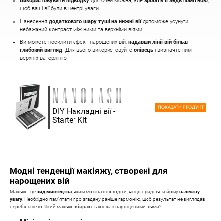
Використовувати підводку
для очей можна, але
зробіть її ледь помітною
,
щоб ваші вії були в центрі уваги
Нанесення
додаткового шару туші на нижні вії
допоможе усунути
небажаний контраст між ними та верхніми віями.
Ви можете посилити ефект нарощених вій,
надавши лінії вій більш
глибокий вигляд
. Для цього використовуйте
олівець
і визначте ним
верхню ватерлінію
ПОКАЗАТИ ПРОДУКТ
DIY Накладні вії -
Starter Kit
Модні тенденції макіяжу, створені для
нарощених вій
Макіяж - це
вид мистецтва
, яким можна оволодіти, якщо приділяти йому
належну
увагу
. Необхідно пам'ятати про згадану раніше гармонію, щоб результат не виглядав
перебільшено. Який макіяж обирають жінки з нарощеними віями?