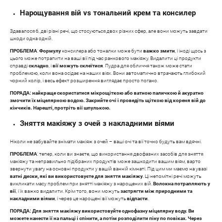
Нарощування вій vs тональний крем та консилер
Здавалося б, дві різні речі, що стосуються двох різних сфер, але вони можуть завдати
шкоди одна одній.
ПРОБЛЕМА
:
Формулу
консилера або тоналки може бути
важко змити
, і іноді щось з
цього може потрапити на ваші вії під час ранкового макіяжу. Видалити ці продукти
справді
складно
, і
вії можуть склеїтися
. Пудра для обличчя також може стати
проблемою, коли вона осідає на наших віях. Вони автоматично втрачають глибокий
чорний колір, і весь ефект розширення виглядає просто погано.
ПОРАДА: найкраще скористатися мікрощіткою або ватною паличкою й акуратно
змочити їх міцелярною водою. Закрийте очі і проведіть щіткою від кореня вій до
кінчиків. Нарешті, протріть вії шпулькою.
Зняття макіяжу з очей з накладними віями
Ніколи не забувайте знімати макіяж з очей – ваші очі та вії точно будуть вам вдячні.
ПРОБЛЕМА
: тепер, коли ви знаєте, що використання двофазних засобів для зняття
макіяжу та неправильно підібраних продуктів може зашкодити вашим віям, варто
звернути увагу на основні продукти у вашій ванній кімнаті. Під цим ми маємо на увазі
ватні диски, які ви використовуєте для зняття макіяжу
. Ці непомітні речі можуть
викликати масу проблем при знятті макіяжу з нарощених вій.
Волокна потрапляють у
вії
, і їх важко видалити. Крім того, вони можуть
застрягти між природними та
накладними віями
, і через це нарощені вії можуть
відпасти
.
ПОРАДА: Для зняття макіяжу використовуйте однофазну міцелярну воду. Ви
можете нанести її на пальці і спінити, а потім розподілити піну по повіках. Через