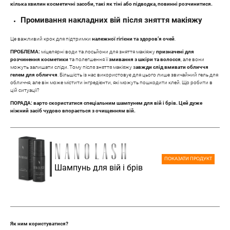
кілька хвилин косметичні засоби, такі як тіні або підводка, повинні розчинитися.
Промивання накладних вій після зняття макіяжу
Це важливий крок для підтримки
належної гігієни та здоров’я очей
.
ПРОБЛЕМА:
міцелярні води та лосьйони для зняття макіяжу
призначені для
розчинення косметики
та полегшення її
змивання з шкіри та волосся
, але вони
можуть залишати сліди. Тому після зняття макіяжу з
авжди слід вмивати обличчя
гелем для обличчя
. Більшість із нас використовує для цього лише звичайний гель для
обличчя, але він може містити інгредієнти, які можуть пошкодити клей. Що робити в
цій ситуації?
ПОРАДА: варто скористатися спеціальним шампунем для вій і брів. Цей дуже
ніжний засіб чудово впорається з очищенням вій.
ПОКАЗАТИ ПРОДУКТ
Шампунь для вій і брів
Як ним користуватися?