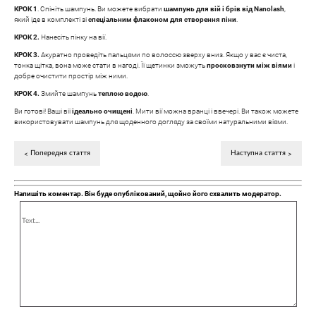
КРОК 1
. Спініть шампунь. Ви можете вибрати
шампунь для вій і брів від Nanolash
,
який іде в комплекті зі
спеціальним флаконом для створення піни
.
КРОК 2.
Нанесіть пінку на вії.
КРОК 3.
Акуратно проведіть пальцями по волоссю зверху вниз. Якщо у вас є чиста,
тонка щітка, вона може стати в нагоді. Її щетинки зможуть
просковзнути між віями
і
добре очистити простір між ними.
КРОК 4.
Змийте шампунь
теплою водою
.
Ви готові! Ваші вії
ідеально очищені
. Мити вії можна вранці і ввечері. Ви також можете
використовувати шампунь для щоденного догляду за своїми натуральними віями.
Попередня стаття
Наступна стаття
Напишіть коментар. Він буде опублікований, щойно його схвалить модератор.