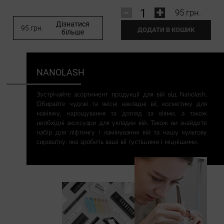
-
+
95 грн.
Дізнатися
95 грн.
ДОДАТИ В КОШИК
більше
NANOLASH
Зустрічайте асортимент продукції для вій від Nanolash.
Обирайте чудові та якісні накладні вії, косметику для
макіяжу, нарощування та догляд за віями, а також
необхідні аксесуари для укладки вій. Також ви знайдете
набір для ліфтингу і ламінування вій та нашу культову
сироватку, яка зробить ваші вії густішими і міцнішими.