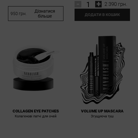
-
+
2 390 грн.
Дізнатися
950 грн.
ДОДАТИ В КОШИК
більше
COLLAGEN EYE PATCHES
VOLUME UP MASCARA
Колагенові патчі для очей
Згущуюча туш