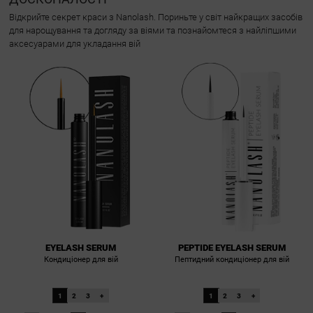
Відкрийте секрет краси з Nanolash. Пориньте у світ найкращих засобів
для нарощування та догляду за віями та познайомтеся з найліпшими
аксесуарами для укладання вій
EYELASH SERUM
PEPTIDE EYELASH SERUM
Кондиціонер для вій
Пептидний кондиціонер для вій
1
2
3
+
1
2
3
+