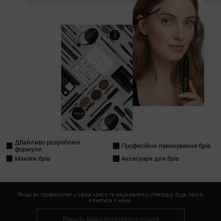
Дбайливо розроблені
Професійне ламінування брів
формули
Макіяж брів
Аксесуари для брів
Якщо ви професіонал у сфері краси та зацікавлені у співпраці, будь ласка,
з'яжіться з нами.