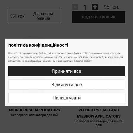
-
+
95 грн.
Дізнатися
550 грн.
ДОДАТИ В КОШИК
більше
політика конфіденційності
Наш веб-сайт використовує файли cookie, а також сторонні файли cookie для використання зовнішніх
інструментів. Якщо ви не згодні, ми обмежимося необхідними файлами. Ви можете будь-коли змінити
налаштування свого браузера. Чи згодні ви на використання файлів cookie?
Прийняти все
Відкинути все
Налаштувати
MICROBRUSH APPLICATORS
VELOUR EYELASH AND
Безворсові аплікатори для вій
EYEBROW APPLICATORS
Велюрові аплікатори для вій та
брів