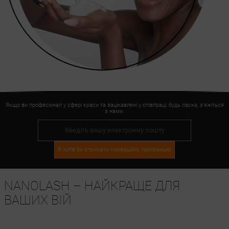
Якщо ви професіонал у сфері краси та зацікавлені у співпраці, будь ласка, з'яжіться
з нами.
Я хотів би отримати комерційну пропозицію
NANOLASH – НАЙКРАЩЕ ДЛЯ
ВАШИХ ВІЙ