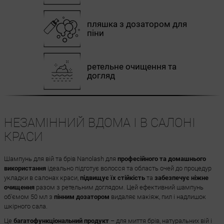
пляшка з дозатором для
піни
ретельне очищення та
догляд
НЕЗАМІННИЙ ВДОМА І В САЛОНІ
КРАСИ
Шампунь для вій та брів Nanolash для
професійного та домашнього
використання
ідеально підготує волосся та область очей до процедур
укладки в салонах краси,
підвищує їх стійкість
та
забезпечує ніжне
очищення
разом з ретельним доглядом. Цей ефективний шампунь
об'ємом 50 мл з
пінним дозатором
видаляє макіяж, пил і надлишок
шкірного сала.
Це
багатофункціональний продукт
– для миття брів, натуральних вій і