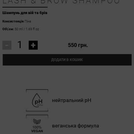
LASH & BROW SHAMPOO
Шампунь для вій та брів
Консистенція
Піна
Об\’єм:
50 ml / 1.69 fl oz
-
+
550 грн.
ДОДАТИ В КОШИК
нейтральний pH
веганська формула