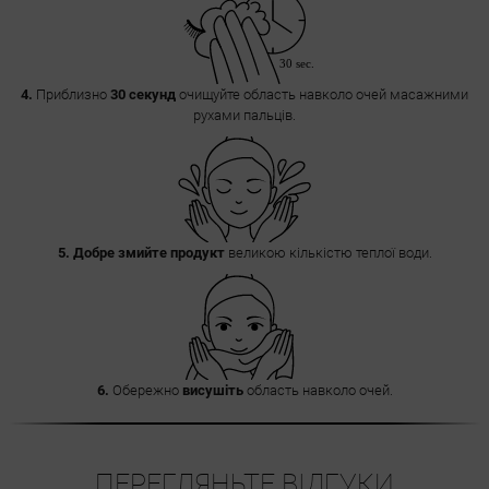
4.
Приблизно
30 секунд
очищуйте область навколо очей масажними
рухами пальців.
5.
Добре змийте продукт
великою кількістю теплої води.
6.
Обережно
висушіть
область навколо очей.
ПЕРЕГЛЯНЬТЕ ВІДГУКИ