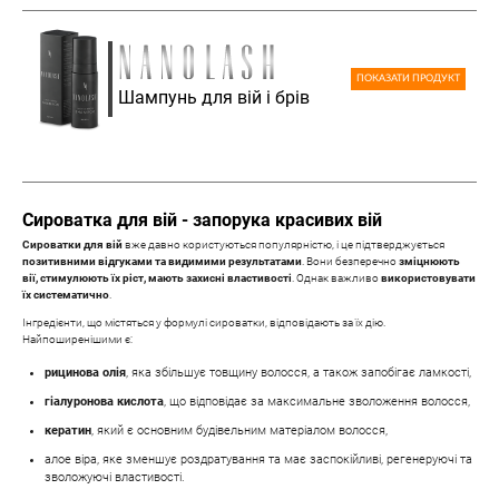
ПОКАЗАТИ ПРОДУКТ
Шампунь для вій і брів
Сироватка для вій - запорука красивих вій
Сироватки для вій
вже давно користуються популярністю, і це підтверджується
позитивними відгуками та видимими результатами
. Вони безперечно
зміцнюють
вії, стимулюють їх ріст, мають захисні властивості
. Однак важливо
використовувати
їх систематично
.
Інгредієнти, що містяться у формулі сироватки, відповідають за їх дію.
Найпоширенішими є:
рицинова олія
, яка збільшує товщину волосся, а також запобігає ламкості,
гіалуронова кислота
, що відповідає за максимальне зволоження волосся,
кератин
, який є основним будівельним матеріалом волосся,
алое віра, яке зменшує роздратування та має заспокійливі, регенеруючі та
зволожуючі властивості.