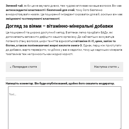
Зелений чай
, як би це не звучало дивно, теж чудово впливає на наше волосся. Він має
антиоксидантні властивості і безпечний для очей
, тому його безпечно
використовувати на віях. Це поширений інгредієнт сироваток для вій, оскільки він має
зміцнюючі та стимулюючі властивості
.
Догляд за віями – вітамінно-мінеральні добавки
Це поширений та широко доступний метод. В аптеках легко придбати БАДи, які
допомагають заповнити дефіцити нашого організму. До найчастіших винуватців
поганого стану волосся, шкіри та нігтів відносяться
вітаміни А і С, цинк, залізо та
біотин, а також поліненасичені жирні кислоти омега-3.
Однак, перш ніж приступати
до добавок, варто перевірити, чи дійсно у вас є недоліки, тому що надлишок мінералів
та вітамінів теж не приносить нам жодної користі.
Попередня стаття
Наступна стаття
Напишіть коментар. Він буде опублікований, щойно його схвалить модератор.