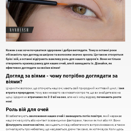
Кожен з нас хоче почуватися здоровим і добре виглядати. Тому в останні роки
обізнаність про догляд за шкірою та волоссям значно зросла. Це також стосується
брів і вій, а останні відіграють важливу роль для нашого здоров'я. Вони не тільки
створюють красиву рамку для наших очей, але й захищають їх. Дізнайся, як
ефективно доглядати за своїми віями!
Догляд за віями - чому потрібно доглядати за
віями?
Ці крихітні волоски, що оточують наші очі, мають свій природний життєвий цикл, і ї
хня
втрата є природною
, тому вам не варто хвилюватися про те, що ви знайдете вію на
щоці. Щодня ми
втрачаємо по 2-3 вії на око
, але на їх місці відразу
починають рости
нові
.
Роль вій для очей
Вії забезпечують
зволоження наших очей і зменшують потік повітря
, який наражає
наші очі на сухість або контакт із зовнішніми факторами, такими як пил або піт. Вони
фільтрують сонячне світло
, захищають очі від небезпечного випромінювання, а також
сигналізують про небезпеку, що насувається, діючи так само, як котячі вуса. Коли щось