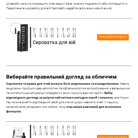
Ці засоби можуть покращити стан ваших брів і значно подовжити або потовщити їх.
Перегляньте сироватку для вій Nanolash і надайте своїм віям новий вимір.
ПОКАЗАТИ ПРОДУКТ
Сироватка для вій
Вибирайте правильний догляд за обличчям
Сироватки та креми для очей можуть бути алергенними та комедогенними
. Навіть
якщо вони пройшли дерматологічні та офтальмологічні випробування, є веганськими
та містять лише натуральні інгредієнти, вони можуть вам не підійти.
Вибір
відповідного догляду за шкірою найчастіше є методом спроб і помилок
, але тільки
так можна знайти відповідний засіб для ніжної шкіри навколо очей. У нашому
організмі все узгоджено між собою, тому
стан шкіри важливий для волосяних
фолікулів.
ПОКАЗАТИ ПРОДУКТ