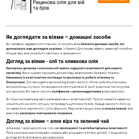
Рицинова олія для вій
та брів
Як доглядати за віями – домашні засоби
Ви, напевно, задавалися питанням, чи існують якісь
безпечні домашні засоби, які
допоможуть вам доглядати за віями.
Їх багато! Для прояву ефекту зазвичай потрібно
більше часу, але може бути настільки ж вражаючим.
Догляд за віями - олії та оливкова олія
Касторова, арганова і кокосова олії мають оздоровчі властивості для нашого
організму
. Вони чудово підходять для догляду за волоссям, бровами та віями.
Нанесення їх на вії помітно потовщує та зволожує їх, робить м'якими та
блискучими.
Олії захищають волосся від втрати вологи і білка і роблять стрижень
волосся більш гнучким. Оливкова олія містить вітамін Е, який живить вії та стимулює
ріст волосся. Він також містить
поліфеноли
з
антиоксидантними
властивостями.
Ви тільки виграєте від своїх регенеративних властивостей. Просто нанесіть невелику
кількість олії на чисту котушку та проведіть щіточкою по віях. Краще наносити його на
ніч через його маслянисту і густу формулу. Результати видно вже за
кілька тижнів
, але
важливо
регулярно повторювати лікування
.
Догляд за віями – алое віра та зелений чай
Алое віра – відома рослина, її сік має
зволожуючі та антибактеріальні властивості
.
Його можна використовувати окремо або змішувати з оліями для вій. У будь-якому
вигляді він благотворно діє на волосся.