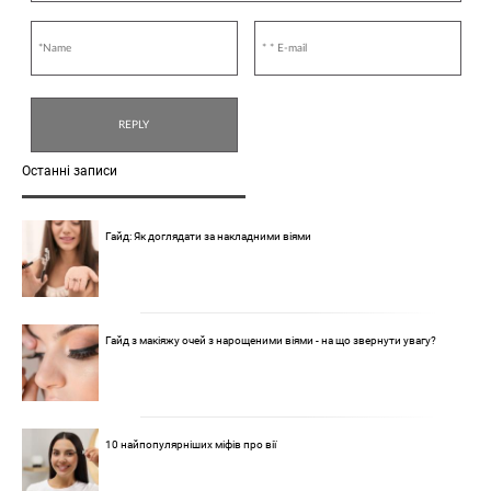
Останні записи
Гайд: Як доглядати за накладними віями
Гайд з макіяжу очей з нарощеними віями - на що звернути увагу?
10 найпопулярніших міфів про вії