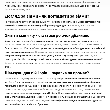
наближається до ваших очей і торкається ваших вій, це викликає рефлекс закриття
повік. Ось чому так важливо знати, як доглядати за своїми віями, щоб вони завжди
були в хорошому стані.
Догляд за віями - як доглядати за віями?
Існує кілька простих способів зміцнити і живити натуральні вії. Ці
прості трюки, які
кожен із нас може включити у свій розпорядок дня
. Ваші вії відплатять вам,
утворивши красиве віяло над оком. Ось кілька способів догляду за віями.
Зняття макіяжу - ставтеся до очей дбайливо
Зверніть увагу на
спосіб очищення повік
. Не ставтеся до своїх вій як до ворогів і
будьте з ними ніжні. Це величезна допомога в підтримці ваших вій в належному стані.
Все, що вам потрібно зробити, це
змочити ватний диск засобом для зняття макіяжу і
притиснути його до очей
. Злегка притисніть його до вій і зачекайте кілька секунд, потім
обережно перемістіть ватний диск униз у напрямку росту вій
. При необхідності
повторіть дію.
Ніколи не тріть очі
і завжди
намагайтеся дуже ретельно очищати вії
.
Якщо на них залишиться туш, це може призвести до надмірної сухості або інфекцій
очей.
Шампунь для вій і брів – поразка чи промах?
Передбачається, що ретельне зняття макіяжу добре
розчинить косметичні засоби
та
зробить їх легше змивати, тому п
ісля зняття макіяжу завжди очищайте обличчя
гелем для обличчя
. Однак ви не завжди зможете охопити всі крихітні проміжки між
віями. Крім того, деякі миючі засоби можуть подразнювати очі. Тому нещодавно на
ринку краси з’явилися
шампуні для вій і брів
. Ці косметичні засоби мають
делікатні
формули
та
правильний pH
. Вони не подразнюють очі і добре очищають вії. Ви можете
використовувати тонкий пензлик, щоб
розподілити шампунь по волоссю і досягти
всіх проміжків між віями і бровами
.